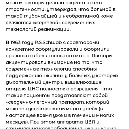
мозга», авторы делали акцент на его
ятрогенности, утверждая, что больной в
такой глубочайшей и необратимой коме
являются «жертвой» современных
технологий реанимации.
В 1963 году R.S.Schwab с соавторами
конкретно сформулировали и оформили
признаки гибели головного мозга. Авторы
акцентировали внимание на то, что
современные технологии способны
поддержанию «жизни» у больных, у которых
дыхательный центр и вышележащие
отделы ЦНС полностью разрушены. Что
такие пациенты представляют собой
«сердечно-легочный препарат, который
может существовать много дней» (в
настоящее время уже и в течении многих
месяцев). При этом аппараты ИВЛ и
стимуляция кровообращения уже никак не