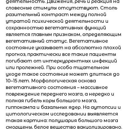
деятельность. Движения, речь и реакция на
словесные стимулы отсутствуют. Столь
разительный контраст между полной
утратой психической деятельности и
сохранностью вегетативных функций
является главным признаком, определяющим
вегетативный статус. Вегетативное
состояние указывает на абсолютно плохой
прогноз, практически все такие пациенты
погибают от интеркуррентных инфекций
или пролежней. При особо тщательном
уходе такое состояние может длиться до
10–15 лет. Морфологическая основа
вегетативного состояния – массивное
повреждение переднего мозга, а нередко и
полная гибель коры большого мозга,
гиппокампа и базальных ядер. На аутопсии и
цитологическом исследовании выявляется
такая картина: полушария большого мозга
сморщены, белое вещество вакуолизировано.