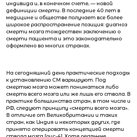
индивида и, в конечном счете, — новой
дефиниции смерти. В последние 40 лет в
медицине и обществе получает все более
широкое распространение позиция: диагноз
смерти мозга тождествен заключению о
смерти пациента и это законодательно
оформлено во многих странах.
На сегодняшний день практические подходы
к установлению СМ варьируют. Под
смертью мозга может пониматься либо
смерть всего мозга или же лишь его ствола. В
практике большинства стран, в том числе и
РФ, следуют принципу «смерти всего мозга».
В отличие от Великобритании и таких
стран, как Индия и некоторых других, где
принято оперировать концепцией смерти
ствола мозга [рис-4]. Хотя реальные