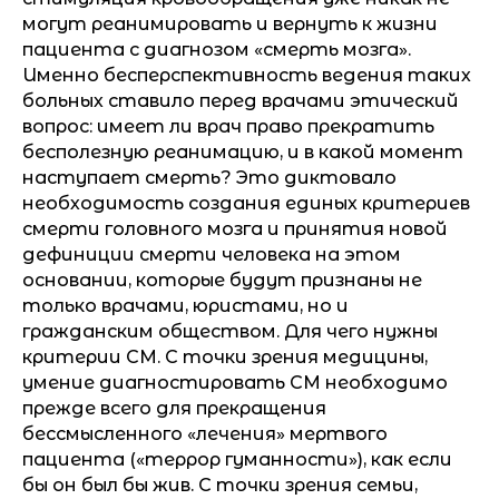
могут реанимировать и вернуть к жизни
пациента с диагнозом «смерть мозга».
Именно бесперспективность ведения таких
больных ставило перед врачами этический
вопрос: имеет ли врач право прекратить
бесполезную реанимацию, и в какой момент
наступает смерть? Это диктовало
необходимость создания единых критериев
смерти головного мозга и принятия новой
дефиниции смерти человека на этом
основании, которые будут признаны не
только врачами, юристами, но и
гражданским обществом. Для чего нужны
критерии СМ. С точки зрения медицины,
умение диагностировать СМ необходимо
прежде всего для прекращения
бессмысленного «лечения» мертвого
пациента («террор гуманности»), как если
бы он был бы жив. С точки зрения семьи,