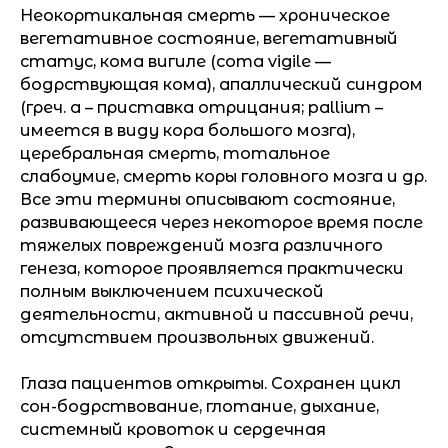
Неокортикальная смерть — хроническое
вегетативное состояние, вегетативный
статус, кома вигиле (coma vigile —
бодрствующая кома), апаллический синдром
(греч. а – приставка отрицания; pallium –
имеется в виду кора большого мозга),
церебральная смерть, тотальное
слабоумие, смерть коры головного мозга и др.
Все эти термины описывают состояние,
развивающееся через некоторое время после
тяжелых повреждений мозга различного
генеза, которое проявляется практически
полным выключением психической
деятельности, активной и пассивной речи,
отсутствием произвольных движений.
Глаза пациентов открыты. Сохранен цикл
сон-бодрствование, глотание, дыхание,
системный кровоток и сердечная