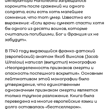
императора Наполеона запрещалось
хоронить после сражений ни одного
солдата, если есть хоть малейшее
сомнение, что тот умер. Известно его
выражение: «Если врачи сумеют спасти хотя
бы одного из десяти воинов, которые
считались погибшими, Бог и Франция их не
забудут».
В 1740 году выдающийся франко-датский
(европейский) анатом Якоб Винслов (Jacob
Winslow) написал (выпустил) монографию
«Неопределенность признаков смерти и
опасность поспешного вскрытия». Основным
лейтмотивом этой монографии было
утверждение, что единственным
однозначным признаком смерти является
только трупное разложение. Книга была
переведена на многие европейские языки и
долго оставалась «бестселлером».