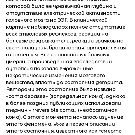
которой была ее чрезвычайная глубина и
отсутствие электрической активности
головного мозга на ЭЭГ. В клинической
картине наблюдалось: полное отсутствие
всех стволовых рефлексов, реакции на
болевые раздражители, реакции зрачков на
свет, полиурия, брадикардия, артериальная
гипотензия. Все из описанных больных
умерли, а произведенная впоследствии
аутопсия показала выраженные
некротические изменения мозгового
вещества, вплоть до состояния детрита.
Авторами это состояние было названо
«coma depasse» (запредельная кома), однако
в более поздних публикациях использовали
термин «irreversible coma» (необратимая
кома). С этого момента началось изучение
этого феномена. Уже в первом описании
этого состояния, известного как «смерть