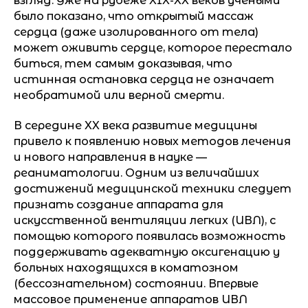
взгляд. Уже на рубеже XIX-XX веков учеными
было показано, что открытый массаж
сердца (даже изолированного от тела)
может оживить сердце, которое перестало
биться, тем самым доказывая, что
истинная остановка сердца не означает
необратимой или верной смерти.
В середине XX века развитие медицины
привело к появлению новых методов лечения
и нового направления в науке —
реаниматологии. Одним из величайших
достижений медицинской техники следует
признать создание аппарата для
искусственной вентиляции легких (ИВЛ), с
помощью которого появилась возможность
поддерживать адекватную оксигенацию у
больных находящихся в коматозном
(бессознательном) состоянии. Впервые
массовое применение аппаратов ИВЛ